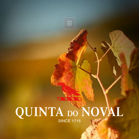
H
i
s
t
o
i
r
e
T
e
r
r
o
i
r
É
q
u
i
p
e
V
i
n
s
H
u
i
l
e
s
d
’
o
l
i
v
e
B
o
u
t
i
q
u
e
s
G
a
l
e
r
i
e
C
o
n
t
a
c
t