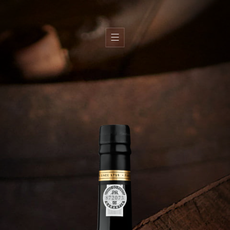
H
i
s
t
o
i
r
e
T
e
r
r
o
i
r
É
q
u
i
p
e
V
i
n
s
H
u
i
l
e
s
d
’
o
l
i
v
e
B
o
u
t
i
q
u
e
s
G
a
l
e
r
i
e
C
o
n
t
a
c
t