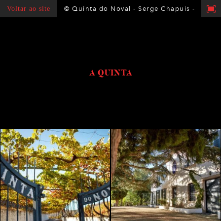
Voltar ao site
© Quinta do Noval - Serge Chapuis - 2018
A QUINTA
H
i
s
t
ó
r
i
a
T
e
r
r
o
i
r
E
q
u
i
p
a
V
i
n
h
o
s
A
z
e
i
t
e
L
o
j
a
s
G
a
l
e
r
i
a
C
o
n
t
a
c
t
o