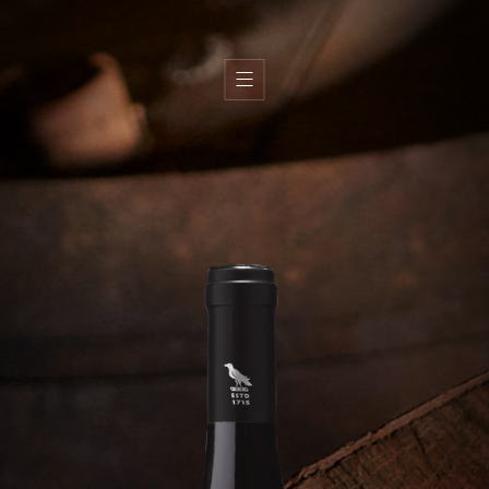
H
i
s
t
ó
r
i
a
T
e
r
r
o
i
r
E
q
u
i
p
a
V
i
n
h
o
s
A
z
e
i
t
e
L
o
j
a
s
G
a
l
e
r
i
a
C
o
n
t
a
c
t
o