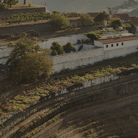
O
V
A
L
队
佳
酿
橄
榄
油
精
品
店
图