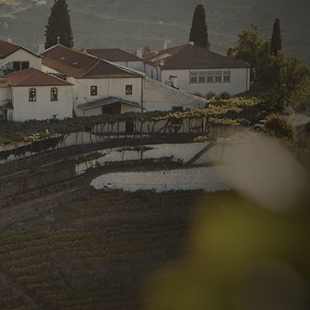
片
长
廊
联
系
我
们