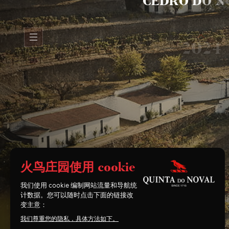
C
E
D
R
O
D
O
N
W
H
I
历
史
风
土
团
2024