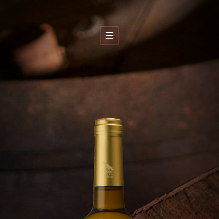
H
i
s
t
o
r
y
T
e
r
r
o
i
r
T
e
a
m
W
i
n
e
s
O
l
i
v
e
o
i
l
s
W
i
n
e
s
h
o
p
s
G
a
l
l
e
r
y
C
o
n
t
a
c
t