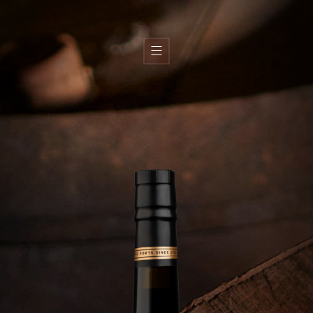
H
i
s
t
o
r
y
T
e
r
r
o
i
r
T
e
a
m
W
i
n
e
s
O
l
i
v
e
o
i
l
s
W
i
n
e
s
h
o
p
s
G
a
l
l
e
r
y
C
o
n
t
a
c
t