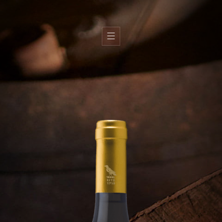
H
i
s
t
o
i
r
e
T
e
r
r
o
i
r
É
q
u
i
p
e
V
i
n
s
H
u
i
l
e
s
d
’
o
l
i
v
e
B
o
u
t
i
q
u
e
s
G
a
l
e
r
i
e
C
o
n
t
a
c
t