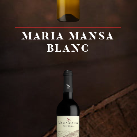
G
a
l
e
r
i
e
C
o
n
t
a
c
t
MARIA MANSA
BLANC