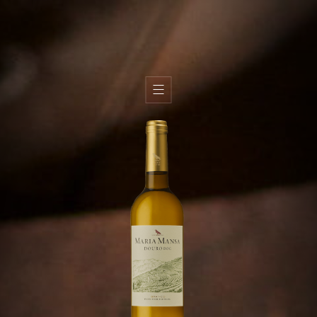
H
i
s
t
o
i
r
e
T
e
r
r
o
i
r
É
q
u
i
p
e
V
i
n
s
H
u
i
l
e
s
d
’
o
l
i
v
e
B
o
u
t
i
q
u
e
s