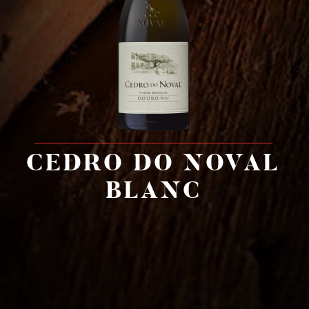
Compte WeChat AXA Millésimes :
CEDRO DO NOVAL
BLANC
简体中文
English
Português
Cookies
Mentions Légales
creation vinium