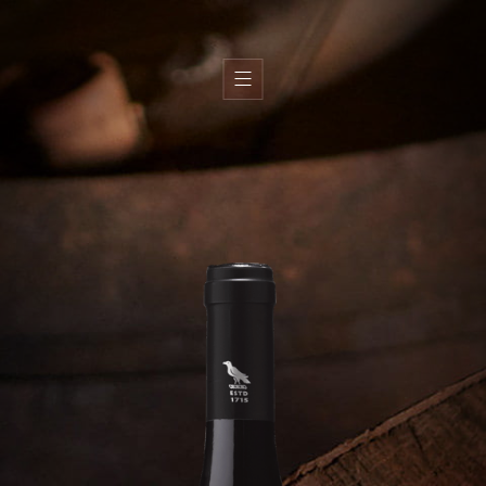
H
i
s
t
o
i
r
e
T
e
r
r
o
i
r
É
q
u
i
p
e
V
i
n
s
H
u
i
l
e
s
d
’
o
l
i
v
e
B
o
u
t
i
q
u
e
s
G
a
l
e
r
i
e
C
o
n
t
a
c
t